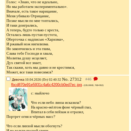
Голос: «Знаю, что не идеально,
Но мы работаем экспериментально».
Вначале, есть такое нарицание,
Меня убивало Отрицание,
Позже мысли по мне топтались,
И таки доигрались,
А теперь, будто только с креста,
Осталась лишь пустая пустота,
Оберточка с надписью «Харизма»,
И ржавый нож нигилизма.
Но закончилась и эта глава,
Слава тебе Господи и хвала,
Молитва душу исцеляет,
Дух святой все знает,
Так скажи, хоть мы давно и не крестимся,
Может, все таки повесимся?
No.
27312
Девочка
10.04.2026 (Пт) 02:40:32
fbcd870e91e5931c4a6c4200cb0ed7ec.jpg
- (135.00KB, 768×952)
c: ныйлочо
Что если небо линза исказила?
На красно-жёлтом фоне чёрный глаз,
Впитал в себя пейзаж и отразил,
Портрет огня и чёрных масс?
Что если линзой мысли обогнуть?
И на холсте пустой степи,