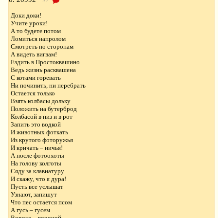
Доки доки!
Учите уроки!
А то будете потом
Ломиться напролом
Смотреть по сторонам
А видеть вигвам!
Ездить в Простоквашино
Ведь жизнь расквашена
С котами горевать
Ни починить, ни перебрать
Остается только
Взять колбасы дольку
Положить на бутерброд
Колбасой в низ и в рот
Запить это водкой
И животных фоткать
Из крутого фоторужья
И кричать – ничья!
А после фотоохоты
На голову колготы
Сяду за клавиатуру
И скажу, что я дура!
Пусть все услышат
Узнают, запишут
Что пес остается псом
А гусь – гусем
Ворона – вороной