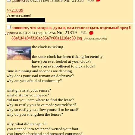
No.
21818
Девочка
02.04.2024 (Вт) 15:59:19
>>21809
Замечательно!
Только сюда постишь?
извините, что засоряю, думаю, вам стоит создать отдельный тред⇩
No.
21819
Девочка
02.04.2024 (Вт) 16:03:56
83ef1f4a04f316ac85a7c68a1118ec50.jpg
- (247.30KB, 1800×1013)
the clock is ticking
the same clock has been ticking for eternity
have you ever looked at your clock?
have you ever bothered to pick a lock?
time is running and seconds are dancing
why does your soul remain on defensive?
why are you afraid of conformity?
what gnaws at your senses?
what disturbs your peace?
did not you learn where to find the lease?
why so easily you have made yourself sad?
why so easily you allow yourself to be mad?
why do you strengthen the fences?
silly, what did transpire?
you stepped into water and wetted your foot
you knew beforehand and prepared your mood