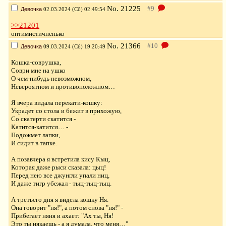
No.
21225
Девочка
02.03.2024 (Сб) 02:49:54
>>21201
оптимистичненько
No.
21366
Девочка
09.03.2024 (Сб) 19:20:49
Кошка-соврушка,
Соври мне на ушко
О чем-нибудь невозможном,
Невероятном и противоположном…
Я вчера видала перекати-кошку:
Украдет со стола и бежит в прихожую,
Со скатерти скатится -
Катится-катится… -
Подожмет лапки,
И сидит в тапке.
А позавчера я встретила кису Кыц,
Которая даже рыси сказала: цыц!
Перед нею все джунгли упали ниц,
И даже тигр убежал - тыц-тыц-тыц.
А третьего дня я видела кошку Ня.
Она говорит "ня!", а потом снова "ня!" -
Прибегает няня и ахает: "Ах ты, Ня!
Это ты някаешь - а я думала, что меня…"