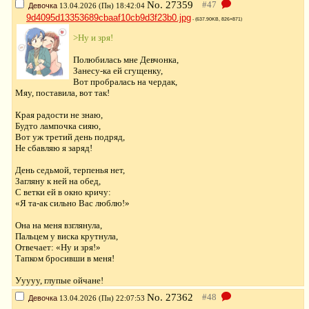
No.
27359
Девочка
13.04.2026 (Пн) 18:42:04
9d4095d13353689cbaaf10cb9d3f23b0.jpg
- (637.90KB, 826×871)
>Ну и зря!
Полюбилась мне Девчонка,
Занесу-ка ей сгущенку,
Вот пробралась на чердак,
Мяу, поставила, вот так!
Края радости не знаю,
Будто лампочка сияю,
Вот уж третий день подряд,
Не сбавляю я заряд!
День седьмой, терпенья нет,
Загляну к ней на обед,
С ветки ей в окно кричу:
«Я та-ак сильно Вас люблю!»
Она на меня взглянула,
Пальцем у виска крутнула,
Отвечает: «Ну и зря!»
Тапком бросивши в меня!
Ууууу, глупые ойчане!
No.
27362
Девочка
13.04.2026 (Пн) 22:07:53