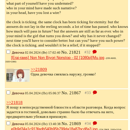
what part of yourself have you underrated?
who in your mind have made such narrative?
in your head, have you lost a wire?
the clock is ticking. the same clock has been ticking for eternity. but the
answers do not lay in the reeling seconds. a lot of time has passed. who knows
how much will pass in future? but the answers are still as far as ever. who in
your mind is the girl that turns you down? and why has it never changed?
next time you'll have to consider better. but can you? have you such power?
the clock is ticking. and wouldn't it be a relief, if it stopped?
No.
21821
Девочка
02.04.2024 (Вт) 17:02:40
[Erai-raws] Non Non Biyori Nonstop - 02 [1080p][Mu.jpg
- (239.46KB,
1920×1080)
>>21809
Одна девочка смеялась наружу, громко!
No.
21867
Девочка
05.04.2024 (Пт) 05:06:37
>>21818
Я пощу в непосредственной близости к области разговора. Когда вопрос
задается в гостиной, довольно странно было бы отвечать на него,
предварительно убежав в прихожую.
No.
21869
Девочка
05.04.2024 (Пт) 13:40:38
e0b9d34a1c913fedb540b95b799da18a87bcd8a3.jpg
- (224.78KB, 1500×1014)