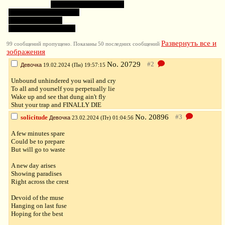
i just want to get the candy
inside of you cutest pretty
привет принцесске
inb4 ужас кринж какой!
Развернуть все и
99 сообщений пропущено. Показаны 50 последних сообщений
зображения
No.
20729
Девочка
19.02.2024 (Пн) 19:57:15
Unbound unhindered you wail and cry
To all and yourself you perpetually lie
Wake up and see that dung ain't fly
Shut your trap and FINALLY DIE
No.
20896
solicitude
Девочка
23.02.2024 (Пт) 01:04:56
A few minutes spare
Could be to prepare
But will go to waste
A new day arises
Showing paradises
Right across the crest
Devoid of the muse
Hanging on last fuse
Hoping for the best