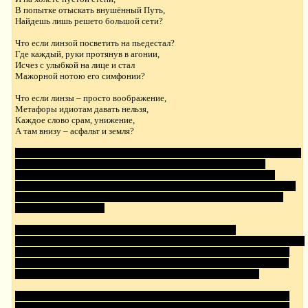
В попытке отыскать внушённый Путь,
Найдешь лишь решето большой сети?
Что если линзой посветить на пьедестал?
Где каждый, руки протянув в агонии,
Исчез с улыбкой на лице и стал
Мажорной нотою его симфонии?
Что если линзы – просто воображение,
Метафоры идиотам давать нельзя,
Каждое слово срам, унижение,
А там внизу – асфальт и земля?
Впрочем, не удивительно. Я вижу в этом большую насмешку всевышнего
над каждым моим вздохом. Каждая попытка ненависти к другим
неизменно приводит к ненависти к себе. Каждая попытка передать
эмоциональную составляющую мыслей приводит к всё более глубокому
унижению. Каждое слово, сказанное
по существу
, заслуживает лишь
насмешки и презрения.
Не в этом ли заключается вера? Не в этом ли заключается
«перерождение»? «Я» – это просто жестокая ложь. Между сознаниями не
существует связи на языке внутренних переменных соответствующих
симуляций. Сознание – ложь непередаваемого субъективного опыта, а
значит, ни «Я», ни сознание, не имеют ни ценности, ни смысла.
Поэтому необходимо «перерождение». Отбросив иллюзии, подчинить
себя движению извне. Вера. Догма. Действие, выполняемое не с какой-