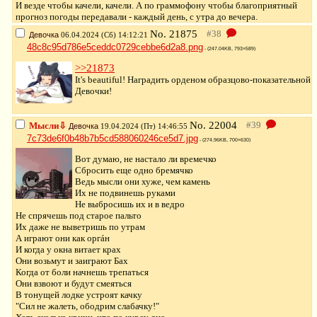
И везде чтобы качели, качели. А по граммофону чтобы благоприятный
прогноз погоды передавали - каждый день, с утра до вечера.
No.
21875
Девочка
06.04.2024 (Сб) 14:12:21
48c8c95d786e5ceddc0729cebbe6d2a8.png
- (247.04KB, 793×589)
>>21873
It's beautiful! Наградить орденом образцово-показательной
Девочки!
No.
22004
Мысли⇩
Девочка
19.04.2024 (Пт) 14:46:55
7c73de6f0b48b7b5cd588060246ce5d7.jpg
- (274.96KB, 700×630)
Вот думаю, не настало ли времечко
Сбросить еще одно бремячко
Ведь мысли они хуже, чем камень
Их не подвинешь руками
Не выбросишь их и в ведро
Не спрячешь под старое пальто
Их даже не выветришь по утрам
А играют они как оргáн
И когда у окна витает крах
Они возьмут и заиграют Бах
Когда от боли начнешь трепаться
Они взвоют и будут смеяться
В тонущей лодке устроят качку
"Сил не жалеть, ободрим слабачку!"