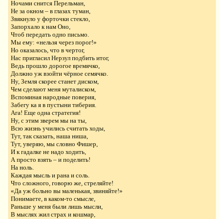
Ночами снится Перельман,
Не за окном – в глазах туман,
Звякнуло у форточки стекло,
Запорхало к нам Оно,
Чтоб передать одно письмо.
Мы ему: «нельзя через порог!»
Но оказалось, что в чертог,
Нас пригласил Нерзул подбить итог,
Ведь прошло дорогое времячко,
Должно уж взойти чёрное семячко.
Ну, Земля скорее станет диском,
Чем сделают меня муталиском,
Вспоминая народные поверия,
Забегу ка я в пустыни тиберия.
Ага! Еще одна стратегия!
Ну, с этим зверем мы на ты,
Всю жизнь учились считать ходы,
Тут, так сказать, наша ниша,
Тут, уверяю, мы словно Фишер,
И к гадалке не надо ходить,
А просто взять – и поделить!
На ноль.
Каждая мысль и рана и соль.
Что сложного, говорю же, стреляйте!
«Да уж больно вы маленькая, звиняйте!»
Понимаете, в каком-то смысле,
Раньше у меня были лишь мысли,
В мыслях жил страх и кошмар,