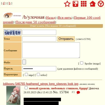
d
b
[
] [
]
/b/улочная
Назад
Вся нить
Первые 100 сооб
[
] [
] [
щений
Последние 50 сообщений
] [
]
Ответ в нить [Последние 50 сообщений]
Тема
(
ответ в 15784
)
Сообщение
Файл
[
Spoiler image
]
Пароль
(для удаления файлов и сообщений)
Параметры
[
säge]
[
nöko]
lolibooru 546765 feathered_wings long_sleeves look.jpg
- (68.68KB, 600×800)
новый уровень любовных стишков, брррр!
Девочка
No.
15784
26.03.2023 (Вс) 13:41:25
why do you close your heart?
why do you cross you legs?