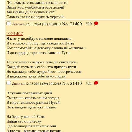
"Но ведь на этом жизнь не кончается!
Выше нос, улыбнись и горе долой!
Хватит как дуре печалиться!"
Словно это не я родилась мертвой...
No.
21409
Девочка
12.03.2024 (Вт) 08:00:51
>>21407
Я к коту подойду с головою поникшею
И с тоскою спрошу: где находится Путь?
Кот посмотрит на девочку словно не жившую -
И до сердца дотронется лапкою: Туть.
То, что манит снаружи, увы, не считается.
Каждый путь не к себе - это призрак пути.
Но однажды тебе мудрый кот повстречается
И подскажет, куда тебе нужно идти.
No.
21410
Девочка
12.03.2024 (Вт) 09:32:13
В тумане потерянных дней
Смотришь сквозь сон на звезды
В мире так много разных Путей
Но к звездам идти уже поздно
На берегу вечной Реки
Найди свою притоку
Где-то впадают в теченье они
А где-то – вырываются из потока