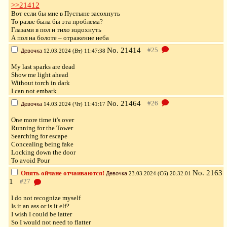
>>21412
Вот если бы мне в Пустыне засохнуть
То разве была бы эта проблема?
Глазами в пол и тихо издохнуть
А пол на болоте – отражение неба
No.
21414
Девочка
12.03.2024 (Вт) 11:47:38
My last sparks are dead
Show me light ahead
Without torch in dark
I can not embark
No.
21464
Девочка
14.03.2024 (Чт) 11:41:17
One more time it's over
Running for the Tower
Searching for escape
Concealing being fake
Locking down the door
To avoid Pour
No.
2163
Опять ойчане отчаиваются!
Девочка
23.03.2024 (Сб) 20:32:01
1
I do not recognize myself
Is it an ass or is it elf?
I wish I could be latter
So I would not need to flatter