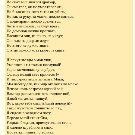
Во снах мне являлся драгкар,
Он смотрел, он не умел говорить,
Но было ясно, кого хотел он убить,
Но как за руку, за мысли можно взяться,
С кошмарами можно сражаться,
Хоть и не смогла, не буду врать,
Но демонов можно прогнать,
Насовсем они, конечно, не уйдут,
Они там, за дверью ждут,
Но этого не нужно знать,
С этим можно хоть как-то, а спать.
...
Шепчут звезды в мои уши,
Умоляют, «ты только послушай!
Зарю затмившая луна уйдет,
Солнце новый свет принесет!»
И так скрестивши пальцы с Маки,
Мы наблюдали, как мир оказался во мраке.
Вскоре ночь разрезал адский вой,
Вампир рассмеялся: «ты главное пой,
Давай же, детка, танцуй,
Вот, дарю тебе сладчайший поцелуй!»
Так, с чувством тошноты во рту,
Я сидела в холодном поту,
Передо мной стоит Она,
Родная, бледная, прямоугольная стена,
И словно кораблики в снах,
Кроватка плывет по волнах,