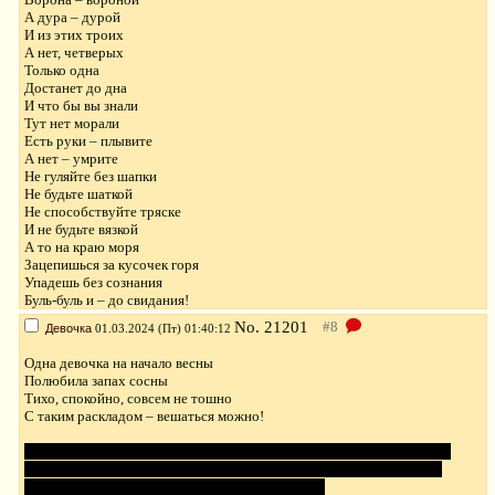
А дура – дурой
И из этих троих
А нет, четверых
Только одна
Достанет до дна
И что бы вы знали
Тут нет морали
Есть руки – плывите
А нет – умрите
Не гуляйте без шапки
Не будьте шаткой
Не способствуйте тряске
И не будьте вязкой
А то на краю моря
Зацепишься за кусочек горя
Упадешь без сознания
Буль-буль и – до свидания!
No.
21201
Девочка
01.03.2024 (Пт) 01:40:12
Одна девочка на начало весны
Полюбила запах сосны
Тихо, спокойно, совсем не тошно
С таким раскладом – вешаться можно!
Было написано ещё осенью. Тогда думала, что придется опять долго
ждать, что бы запостить. А потом подумала, что не успею и глазом
мигнуть, как весна наступит. А оно так и вышло.