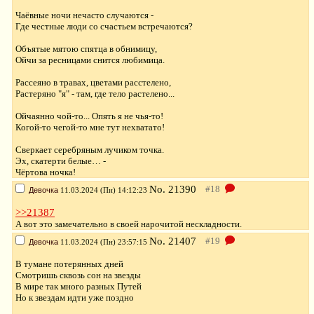
Чаёвные ночи нечасто случаются -
Где честные люди со счастьем встречаются?
Объятые мятою спятца в обнимицу,
Ойчи за ресницами снится любимица.
Рассеяно в травах, цветами расстелено,
Растеряно "я" - там, где тело растелено...
Ойчаянно чой-то... Опять я не чья-то!
Когой-то чегой-то мне тут нехватато!
Сверкает серебряным лучиком точка.
Эх, скатерти белые… -
Чёртова ночка!
No.
21390
Девочка
11.03.2024 (Пн) 14:12:23
>>21387
А вот это замечательно в своей нарочитой нескладности.
No.
21407
Девочка
11.03.2024 (Пн) 23:57:15
В тумане потерянных дней
Смотришь сквозь сон на звезды
В мире так много разных Путей
Но к звездам идти уже поздно