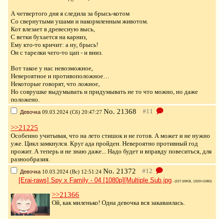
А четвертого дня я следила за брысь-котом
Со свернутыми ушами и накормленным животом.
Кот влезает в древесную высь,
С ветки бухается на карниз,
Ему кто-то кричит: а ну, брысь!
Он с тарелки чего-то цап - и вниз.
Вот такое у нас невозможное,
Невероятное и противоположное…
Некоторые говорят, что ложное,
Но соврушке выдумывать и придумывать не то что можно, но даже
положено.
No.
21368
Девочка
09.03.2024 (Сб) 20:47:27
>>21225
Особенно учитывая, что на лето стишок и не готов. А может и не нужно
уже. Цикл замкнулся. Круг ада пройден. Невероятно противный год
прожит. А теперь и не знаю даже... Надо будет и вправду повеситься, для
разнообразия.
No.
21372
Девочка
10.03.2024 (Вс) 12:51:24
[Erai-raws] Spy x Family - 04 [1080p][Multiple Sub.jpg
- (227.69KB, 1920×1080)
>>21366
Ой, как миленько! Одна девочка вся закаваилась.