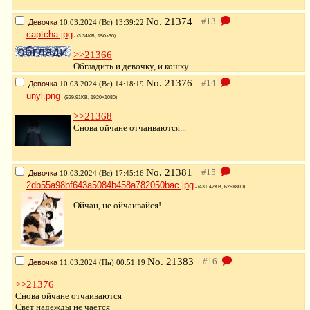
No.
21374
Девочка
10.03.2024 (Вс) 13:39:22
captcha.jpg
- (3.34KB, 150×30)
>>21366
Обгладить и девочку, и кошку.
No.
21376
Девочка
10.03.2024 (Вс) 14:18:19
unyl.png
- (529.91KB, 1920×1080)
>>21368
Снова ойчане отчаиваются...
No.
21381
Девочка
10.03.2024 (Вс) 17:45:16
2db55a98bf643a5084b458a782050bac.jpg
- (431.42KB, 626×800)
Ойчан, не ойчаивайся!
No.
21383
Девочка
11.03.2024 (Пн) 00:51:19
>>21376
Снова ойчане отчаиваются
Свет надежды не чается