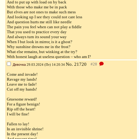
And to put up with load on by back
With those who make me be in pack
But elves are not ones to make such mess
And looking up I see they could not care less
And question hurts me still like needle
The pain you feel when can not play a fiddle
That you used to practice every day
And always turn its sound your way
When I but look in mirror, is it a ghost?
Why sunshine drowns me in the frost?
What else remains, but winking at the try?
With honest laugh at useless question – who am I?
No.
21720
Девочка
29.03.2024 (Пт) 14:20:34
Come and invade!
Ravage my lands!
Leave me to fade!
Cut off my hands!
Gruesome reward!
For a figure benign!
Rip off the heart!
I will be fine!
Fallen to lay!
In an invisible shrine!
In the present day!
And present time!