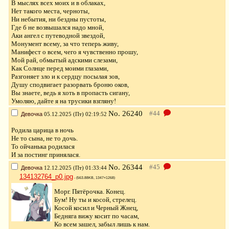
В мыслях всех моих и в облаках,
Нет такого места, черноты,
Ни небытия, ни бездны пустоты,
Где б не возвышался надо мной,
Аки ангел с путеводной звездой,
Монумент всему, за что теперь живу,
Манифест о всем, чего я чувственно прошу,
Мой рай, обмытый адскими слезами,
Как Солнце перед моими глазами,
Разгоняет зло и к сердцу посылая зов,
Душу сподвигает разорвать броню оков,
Вы знаете, ведь я хоть в пропасть сигану,
Умоляю, дайте я на трусики взгляну!
No.
26240
Девочка
05.12.2025 (Пт) 02:19:52
Родила царица в ночь
Не то сына, не то дочь.
То ойчанька родилася
И за постинг принялася.
No.
26344
Девочка
12.12.2025 (Пт) 01:33:44
134132764_p0.jpg
- (563.88KB, 1347×1268)
Морг. Пятёрочка. Конец.
Бум! Ну ты и косой, стрелец.
Косой косил и Черный Жнец,
Бедняга вижу косит по часам,
Ко всем зашел, забыл лишь к нам.