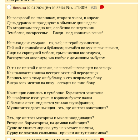
No.
21809
Девочка
02.04.2024 (Вт) 09:32:54
Не воскресай по вторникам, второго числа, в апреле.
День дураков не празднуют в обычные дни недели.
По вторникам поздно все, особенно понедельник -
Тем более, воскресенье… Гляди - под кроватью веник!
Не выходи из сумрака - ты, чай, не герой лукьяненки,
Пей чай с кривобоким бубликом, шатайся по кухне пьяненьким,
Сиди на скрипучей мебели, грызи косяки квартируса,
Раскручивая аквариум, как глобус с домашним рыбусом.
О, ты не прыгай с коврика, не шлепай шлепанцем половицы…
Как головастая кошка пестрее газетной передовицы
Вернись все к тому же бублику, к его непрямому боку -
Вчера всех ментов на пику - сегодня но пико боку.
Квитанции слиплись в тумбочке. Куражится зажигалка.
На шкафчике изогнулись в корявом букете палки.
С балкона опять виднеется унылая скукофранция,
Мушкерится дартаньянция - эхъ, где же твоя констанция?
Эхъ, где же твоя моторика и мысли координация?
Риторика-бормоторика, на домики набигация?
Душе не хватает лирики, уму не хватает гномика,
Сурку не хватило солнышка - при чем же тут экономика?