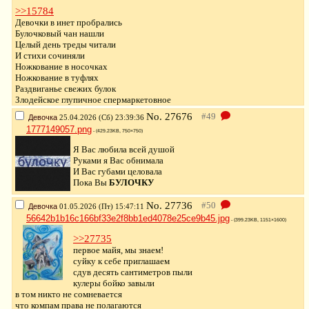
>>15784
Девочки в инет пробрались
Булочковый чан нашли
Целый день треды читали
И стихи сочиняли
Ножкование в носочках
Ножкование в туфлях
Раздвиганье свежих булок
Злодейское глупичное спермаркетовное
No.
27676
Девочка
25.04.2026 (Сб) 23:39:36
1777149057.png
- (429.23KB, 750×750)
Я Вас любила всей душой
Руками я Вас обнимала
И Вас губами целовала
Пока Вы
БУЛОЧКУ
No.
27736
Девочка
01.05.2026 (Пт) 15:47:11
56642b1b16c166bf33e2f8bb1ed4078e25ce9b45.jpg
- (399.23KB, 1151×1600)
>>27735
первое майя, мы знаем!
суйку к себе приглашаем
сдув десять сантиметров пыли
кулеры бойко завыли
в том никто не сомневается
что компам права не полагаются