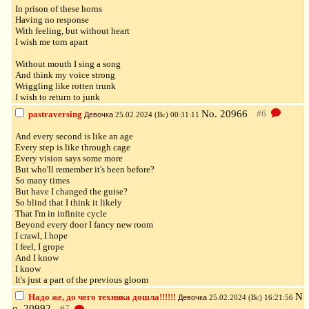
In prison of these horns
Having no response
With feeling, but without heart
I wish me torn apart
Without mouth I sing a song
And think my voice strong
Wriggling like rotten trunk
I wish to return to junk
No.
20966
pastraversing
Девочка
25.02.2024 (Вс) 00:31:11
And every second is like an age
Every step is like through cage
Every vision says some more
But who'll remember it's been before?
So many times
But have I changed the guise?
So blind that I think it likely
That I'm in infinite cycle
Beyond every door I fancy new room
I crawl, I hope
I feel, I grope
And I know
I know
It's just a part of the previous gloom
N
Надо же, до чего техника дошла!!!!!!
Девочка
25.02.2024 (Вс) 16:21:56
o.
20992