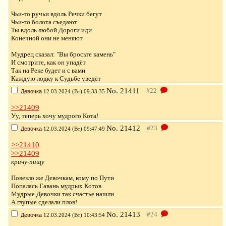
Чьи-то ручьи вдоль Речки бегут
Чьи-то болота съедают
Ты вдоль любой Дороги иди
Конечной они не меняют
Мудрец сказал: "Вы бросьте камень"
И смотрите, как он упадёт
Так на Реке будет и с вами
Каждую лодку к Судьбе уведёт
No.
21411
Девочка
12.03.2024 (Вт) 09:33:35
>>21409
Уу, теперь хочу мудрого Кота!
No.
21412
Девочка
12.03.2024 (Вт) 09:47:49
>>21410
>>21409
кричу-пищу
Повезло же Девочкам, кому по Пути
Попалась Гавань мудрых Котов
Мудрые Девочки так счастье нашли
А глупые сделали плов!
No.
21413
Девочка
12.03.2024 (Вт) 10:43:54