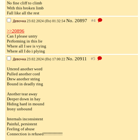
No fine cliff to climb
With this broken limb
Fall like all the rest
No.
20897
Девочка
23.02.2024 (Пт) 01:32:54
>>20896
Can I please untry
Performing in this lie
Where all I see is vying
Where all I do i plying
No.
20911
Девочка
23.02.2024 (Пт) 17:00:22
Uttered another word
Pulled another cord
Drew another string
Bound in deadly ring
Another tear away
Deeper down in hay
Hiding hard in mound
Irony unbound
Internals inconsistent
Painful, persistent
Feeling of abuse
Connection is refused!!!!!!!!!!!!!!!