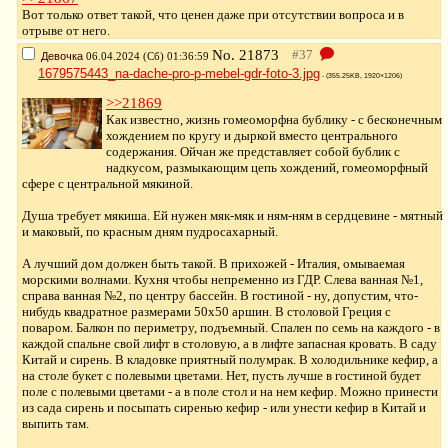
Вот только ответ такой, что ценен даже при отсутствии вопроса и в
отрыве от него.
No.
21873
Девочка
06.04.2024 (Сб) 01:36:59
1679575443_na-dache-pro-p-mebel-gdr-foto-3.jpg
- (355.25KB, 1920×1206)
>>21869
Как известно, жизнь гомеоморфна бублику - с бесконечным
хождением по кругу и дыркой вместо центрального
содержания. Ойчан же представляет собой бублик с
надкусом, размыкающим цепь хождений, гомеоморфный
сфере с центральной мякиной.
Душа требует мякиша. Ей нужен мяк-мяк и ням-ням в сердцевине - мятный
и маковый, по красным дням пудросахарный.
А лучший дом должен быть такой. В прихожей - Италия, омываемая
морскими волнами. Кухня чтобы непременно из ГДР. Слева ванная №1,
справа ванная №2, по центру бассейн. В гостиной - ну, допустим, что-
нибудь квадратное размерами 50х50 аршин. В столовой Греция с
поваром. Балкон по периметру, подъемный. Спален по семь на каждого - в
каждой спальне свой лифт в столовую, а в лифте запасная кровать. В саду
Китай и сирень. В кладовке приятный полумрак. В холодильнике кефир, а
на столе букет с полевыми цветами. Нет, пусть лучше в гостиной будет
поле с полевыми цветами - а в поле стол и на нем кефир. Можно принести
из сада сирень и посыпать сиренью кефир - или унести кефир в Китай и
выпить там.