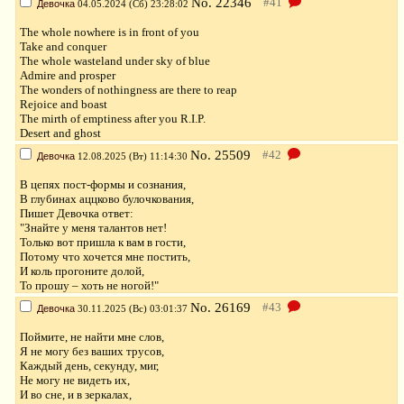
No.
22346
Девочка
04.05.2024 (Сб) 23:28:02
The whole nowhere is in front of you
Take and conquer
The whole wasteland under sky of blue
Admire and prosper
The wonders of nothingness are there to reap
Rejoice and boast
The mirth of emptiness after you R.I.P.
Desert and ghost
No.
25509
Девочка
12.08.2025 (Вт) 11:14:30
В цепях пост-формы и сознания,
В глубинах аццково булочкования,
Пишет Девочка ответ:
"Знайте у меня талантов нет!
Только вот пришла к вам в гости,
Потому что хочется мне постить,
И коль прогоните долой,
То прошу – хоть не ногой!"
No.
26169
Девочка
30.11.2025 (Вс) 03:01:37
Поймите, не найти мне слов,
Я не могу без ваших трусов,
Каждый день, секунду, миг,
Не могу не видеть их,
И во сне, и в зеркалах,