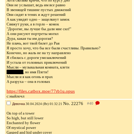
Хоть сколько кричи, что по курсу дно
Они не услышат, ведь им все равно
В звенящей тишине пустых движений
Они сидят в тенях и ждут решений
А как увидят одно – защелкнут замок
Свяжут руки, а в горло – комок
"Дорогие, вы лучше бы дали мне сил!"
А они рисуют портреты могил
Дура, какая ты им дорогая?
Не плачь, вот твой билет до Рая
Я просто хочу, что бы все были счастливы. Правильно?
Конечно, но жаль не на ту направлено
Я сбилась с дороги умозаключений
И устала от головных приключений
Мысли – музыкальная комната, клети
УМРИТЕ
, во имя Плети!
Мысли и я как огонь и прах
А разруха – она в головах
https://files.catbox.moe/77rb1u.opus
с:ныйлочл
No.
22276
Девочка
30.04.2024 (Вт) 01:32:21
On top of a tower
So high, but still lower
Enchanted by flower
Of mystical power
Gasped and hid under cover