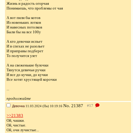
Жизнь и радость огорчая
Понимаешь, что проблемы от чая
А вот пили бы котов
Из новеньких лотков
И навесных потолков
Были бы на все 100у
А кто девочки испьет
И в спехах не разольет
И приправы подберет
То получится улет
А на свеженькие булочки
Тянутся девичьи ручки
И все до кучки, до кучки
Все хотят хрустящей корочки
...
продолжайте
No.
21387
Девочка
11.03.2024 (Пн) 10:19:16
>>21383
Ой, чашки.
Ой, чистые.
Ой, очи лучистые...