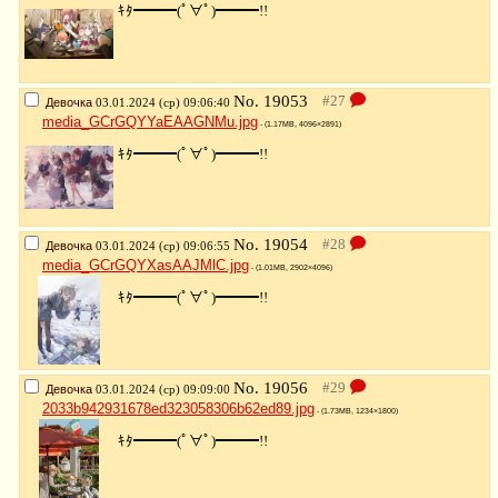
ｷﾀ━━━(ﾟ∀ﾟ)━━━!!
No.
19053
Девочка
03.01.2024 (ср) 09:06:40
media_GCrGQYYaEAAGNMu.jpg
- (1.17MB, 4096×2891)
ｷﾀ━━━(ﾟ∀ﾟ)━━━!!
No.
19054
Девочка
03.01.2024 (ср) 09:06:55
media_GCrGQYXasAAJMlC.jpg
- (1.01MB, 2902×4096)
ｷﾀ━━━(ﾟ∀ﾟ)━━━!!
No.
19056
Девочка
03.01.2024 (ср) 09:09:00
2033b942931678ed323058306b62ed89.jpg
- (1.73MB, 1234×1800)
ｷﾀ━━━(ﾟ∀ﾟ)━━━!!