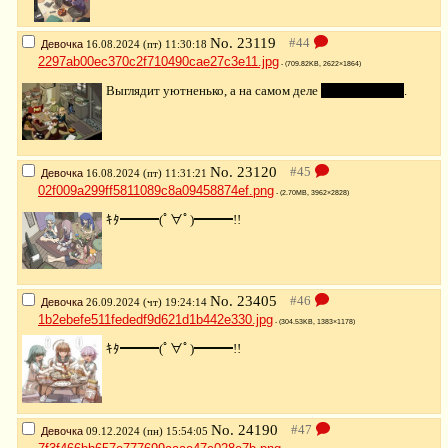
No.
23119
Девочка
16.08.2024 (пт) 11:30:18
2297ab00ec370c2f710490cae27c3e11.jpg
- (709.82KB, 2622×1864)
Выглядит уютненько, а на самом деле
тесно и душно
.
No.
23120
Девочка
16.08.2024 (пт) 11:31:21
02f009a299ff5811089c8a09458874ef.png
- (2.70MB, 3962×2828)
ｷﾀ━━━(ﾟ∀ﾟ)━━━!!
No.
23405
Девочка
26.09.2024 (чт) 19:24:14
1b2ebefe511fededf9d621d1b442e330.jpg
- (304.53KB, 1383×1178)
ｷﾀ━━━(ﾟ∀ﾟ)━━━!!
No.
24190
Девочка
09.12.2024 (пн) 15:54:05