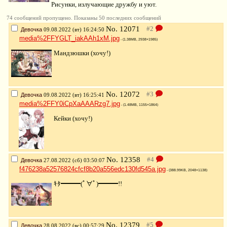
Рисунки, излучающие дружбу и уют.
74 сообщений пропущено. Показаны 50 последних сообщений
No.
12071
Девочка
09.08.2022 (вт) 16:24:50
media%2FFYGLT_iakAAh1xM.jpg
- (1.38MB, 2938×1985)
Мандзюшки (хочу!)
No.
12072
Девочка
09.08.2022 (вт) 16:25:41
media%2FFY0iCpXaAAARzg7.jpg
- (1.48MB, 1155×1864)
Кейки (хочу!)
No.
12358
Девочка
27.08.2022 (сб) 03:50:07
f476238a52576824cfcf8b20a556edc130fd545a.jpg
- (388.99KB, 2048×1138)
ｷﾀ━━━(ﾟ∀ﾟ)━━━!!
No.
12379
Девочка
28.08.2022 (вс) 00:57:29