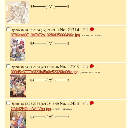
ｷﾀ━━━(ﾟ∀ﾟ)━━━!!
No.
21714
Девочка
28.03.2024 (чт) 21:59:51
0786eab0710b7b72a102f0d35666490c.jpg
- (5.67MB, 2300×3500)
ｷﾀ━━━(ﾟ∀ﾟ)━━━!!
No.
22103
Девочка
23.04.2024 (вт) 12:44:46
099d5c3777b3f23b45a8c52320fa06fd.jpg
- (1.08MB, 2413×3508)
ｷﾀ━━━(ﾟ∀ﾟ)━━━!!
No.
22456
Девочка
12.05.2024 (вс) 23:16:09
GMt42HGboAALVha.jpg
- (1.57MB, 1448×2048)
ｷﾀ━━━(ﾟ∀ﾟ)━━━!!