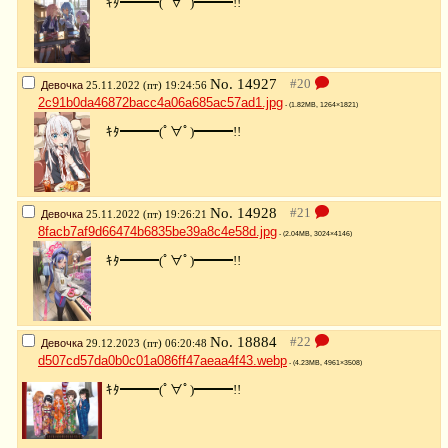
ｷﾀ━━━(ﾟ∀ﾟ)━━━!!
No.
14927
Девочка
25.11.2022 (пт) 19:24:56
2c91b0da46872bacc4a06a685ac57ad1.jpg
- (1.82MB, 1264×1821)
ｷﾀ━━━(ﾟ∀ﾟ)━━━!!
No.
14928
Девочка
25.11.2022 (пт) 19:26:21
8facb7af9d66474b6835be39a8c4e58d.jpg
- (2.04MB, 3024×4146)
ｷﾀ━━━(ﾟ∀ﾟ)━━━!!
No.
18884
Девочка
29.12.2023 (пт) 06:20:48
d507cd57da0b0c01a086ff47aeaa4f43.webp
- (4.23MB, 4961×3508)
ｷﾀ━━━(ﾟ∀ﾟ)━━━!!