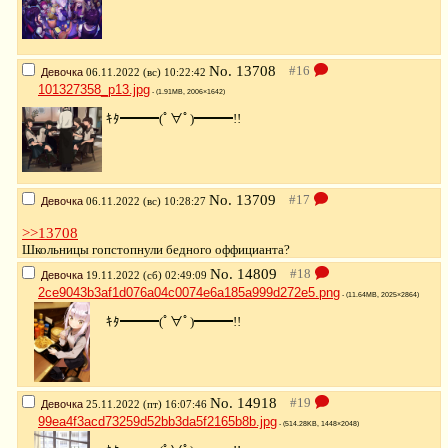
No.
13708
Девочка
06.11.2022 (вс) 10:22:42
101327358_p13.jpg
- (1.91MB, 2006×1642)
ｷﾀ━━━(ﾟ∀ﾟ)━━━!!
No.
13709
Девочка
06.11.2022 (вс) 10:28:27
>>13708
Школьницы гопстопнули бедного оффицианта?
No.
14809
Девочка
19.11.2022 (сб) 02:49:09
2ce9043b3af1d076a04c0074e6a185a999d272e5.png
- (11.64MB, 2025×2864)
ｷﾀ━━━(ﾟ∀ﾟ)━━━!!
No.
14918
Девочка
25.11.2022 (пт) 16:07:46
99ea4f3acd73259d52bb3da5f2165b8b.jpg
- (514.28KB, 1448×2048)