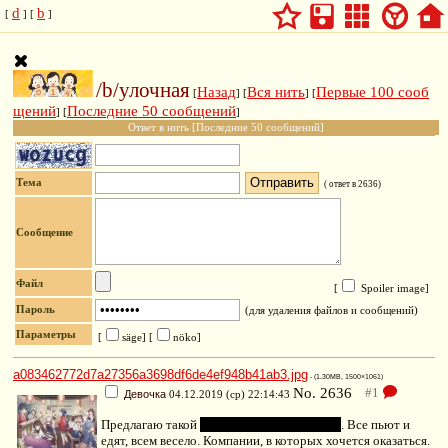
d
b
[
] [
]
/b/улочная
Назад
Вся нить
Первые 100 сооб
[
] [
] [
щений
Последние 50 сообщений
] [
]
Ответ в нить [Последние 50 сообщений]
Тема
(
ответ в 2636
)
Сообщение
Файл
[
Spoiler image
]
Пароль
(для удаления файлов и сообщений)
Параметры
[
säge]
[
nöko]
a083462772d7a27356a3698df6de4ef948b41ab3.jpg
- (1.30MB, 1500×1061)
No.
2636
Девочка
04.12.2019 (ср) 22:14:43
Предлагаю такой
очередной
картинкотред
. Все пьют и
едят, всем весело. Компании, в которых хочется оказаться.