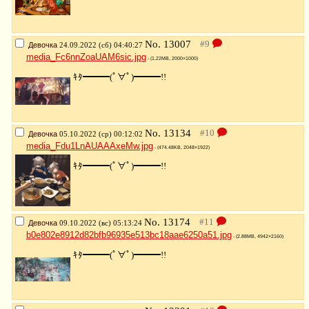
No.
13007
Девочка
24.09.2022 (сб) 04:40:27
media_Fc6nnZoaUAM6sic.jpg
- (1.22MB, 2000×1000)
ｷﾀ━━━(ﾟ∀ﾟ)━━━!!
No.
13134
Девочка
05.10.2022 (ср) 00:12:02
media_Fdu1LnAUAAAxeMw.jpg
- (474.48KB, 2048×1922)
ｷﾀ━━━(ﾟ∀ﾟ)━━━!!
No.
13174
Девочка
09.10.2022 (вс) 05:13:24
b0e802e8912d82bfb96935e513bc18aae6250a51.jpg
- (2.88MB, 4942×2160)
ｷﾀ━━━(ﾟ∀ﾟ)━━━!!