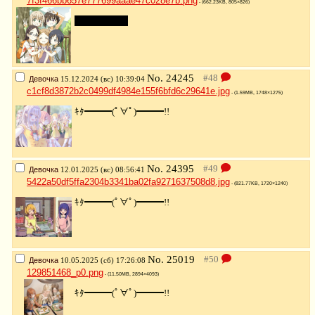
7f3f466bb657e777699aaae47c028e7b.png
- (662.23KB, 805×826)
продам душу
No.
24245
Девочка
15.12.2024 (вс) 10:39:04
c1cf8d3872b2c0499df4984e155f6bfd6c29641e.jpg
- (1.59MB, 1748×1275)
ｷﾀ━━━(ﾟ∀ﾟ)━━━!!
No.
24395
Девочка
12.01.2025 (вс) 08:56:41
5422a50df5ffa2304b3341ba02fa9271637508d8.jpg
- (821.77KB, 1720×1240)
ｷﾀ━━━(ﾟ∀ﾟ)━━━!!
No.
25019
Девочка
10.05.2025 (сб) 17:26:08
129851468_p0.png
- (11.50MB, 2894×4093)
ｷﾀ━━━(ﾟ∀ﾟ)━━━!!