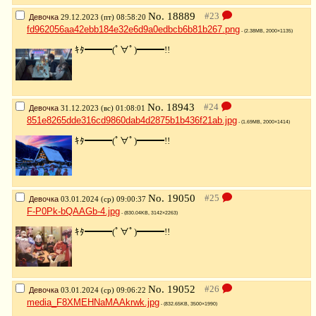
No.
18889
Девочка
29.12.2023 (пт) 08:58:20
fd962056aa42ebb184e32e6d9a0edbcb6b81b267.png
- (2.38MB, 2000×1135)
ｷﾀ━━━(ﾟ∀ﾟ)━━━!!
No.
18943
Девочка
31.12.2023 (вс) 01:08:01
851e8265dde316cd9860dab4d2875b1b436f21ab.jpg
- (1.69MB, 2000×1414)
ｷﾀ━━━(ﾟ∀ﾟ)━━━!!
No.
19050
Девочка
03.01.2024 (ср) 09:00:37
F-P0Pk-bQAAGb-4.jpg
- (830.04KB, 3142×2263)
ｷﾀ━━━(ﾟ∀ﾟ)━━━!!
No.
19052
Девочка
03.01.2024 (ср) 09:06:22
media_F8XMEHNaMAAkrwk.jpg
- (832.65KB, 3500×1990)