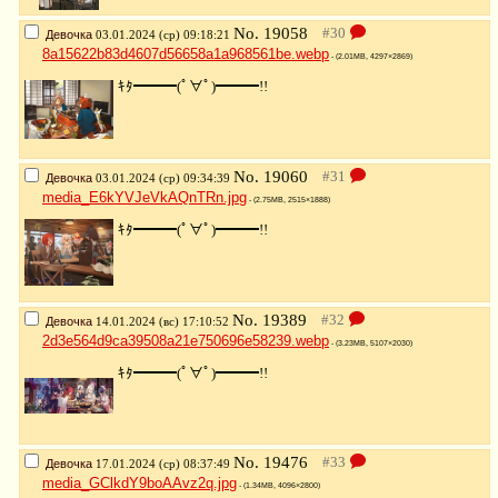
No.
19058
Девочка
03.01.2024 (ср) 09:18:21
8a15622b83d4607d56658a1a968561be.webp
- (2.01MB, 4297×2869)
ｷﾀ━━━(ﾟ∀ﾟ)━━━!!
No.
19060
Девочка
03.01.2024 (ср) 09:34:39
media_E6kYVJeVkAQnTRn.jpg
- (2.75MB, 2515×1888)
ｷﾀ━━━(ﾟ∀ﾟ)━━━!!
No.
19389
Девочка
14.01.2024 (вс) 17:10:52
2d3e564d9ca39508a21e750696e58239.webp
- (3.23MB, 5107×2030)
ｷﾀ━━━(ﾟ∀ﾟ)━━━!!
No.
19476
Девочка
17.01.2024 (ср) 08:37:49
media_GClkdY9boAAvz2q.jpg
- (1.34MB, 4096×2800)