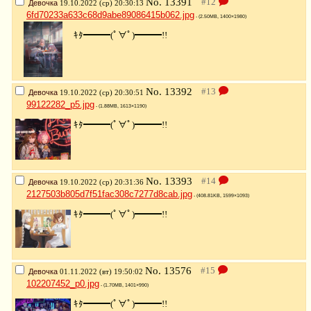
No.
13391
Девочка
19.10.2022 (ср) 20:30:13
6fd70233a633c68d9abe89086415b062.jpg
- (2.50MB, 1400×1980)
ｷﾀ━━━(ﾟ∀ﾟ)━━━!!
No.
13392
Девочка
19.10.2022 (ср) 20:30:51
99122282_p5.jpg
- (1.88MB, 1613×1190)
ｷﾀ━━━(ﾟ∀ﾟ)━━━!!
No.
13393
Девочка
19.10.2022 (ср) 20:31:36
2127503b805d7f51fac308c7277d8cab.jpg
- (408.81KB, 1599×1093)
ｷﾀ━━━(ﾟ∀ﾟ)━━━!!
No.
13576
Девочка
01.11.2022 (вт) 19:50:02
102207452_p0.jpg
- (1.70MB, 1401×990)
ｷﾀ━━━(ﾟ∀ﾟ)━━━!!