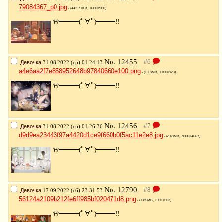
79084367_p0.jpg
- (442.71KB, 1600×900)
ｷﾀ━━━(ﾟ∀ﾟ)━━━!!
No.
12455
Девочка
31.08.2022 (ср) 01:24:13
a4e6aa2f7e858952648b97840660e100.png
- (1.18MB, 1100×823)
ｷﾀ━━━(ﾟ∀ﾟ)━━━!!
No.
12456
Девочка
31.08.2022 (ср) 01:26:36
d9d9ea23443f97a4420d1ce9f660b0f5ac11e2e8.jpg
- (2.48MB, 7000×4667)
ｷﾀ━━━(ﾟ∀ﾟ)━━━!!
No.
12790
Девочка
17.09.2022 (сб) 23:31:53
56124a2109b212fe6ff985bf020471d8.png
- (1.85MB, 1991×903)
ｷﾀ━━━(ﾟ∀ﾟ)━━━!!