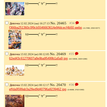
ｷﾀ━━━(ﾟ∀ﾟ)━━━!!
No.
20465
Девочка
12.02.2024 (пн) 16:27:13
f366ba251360c0f9cb5546663614e94dcecf4b50.webp
- (4.17MB, 2250×3377)
ｷﾀ━━━(ﾟ∀ﾟ)━━━!!
No.
20469
Девочка
13.02.2024 (вт) 00:12:05
62ed43c61270607a8e9ba95499b1a5a9.jpg
- (317.00KB, 1920×1080)
ｷﾀ━━━(ﾟ∀ﾟ)━━━!!
No.
20470
Девочка
13.02.2024 (вт) 00:12:17
effda9599ab3a28ed9d40796a9239462.jpg
- (3.46MB, 3762×2480)
ｷﾀ━━━(ﾟ∀ﾟ)━━━!!