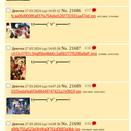
No.
21686
Девочка
27.03.2024 (ср) 14:05:12
fcaa06d9008fa937fa754ebe526f731931aa47ed.jpg
- (873.18KB, 1276×836)
ｷﾀ━━━(ﾟ∀ﾟ)━━━!!
No.
21687
Девочка
27.03.2024 (ср) 14:05:26
c613c0787c34a85be9bb6c1a891f77f5298a9aff.png
- (3.95MB, 1579×2425)
ｷﾀ━━━(ﾟ∀ﾟ)━━━!!
No.
21689
Девочка
27.03.2024 (ср) 14:07:26
0105edaf4a6f3e86449747421a7e0819.jpg
- (325.46KB, 1500×1061)
ｷﾀ━━━(ﾟ∀ﾟ)━━━!!
No.
21690
Девочка
27.03.2024 (ср) 14:09:36
d98b755a523e0fd4fa0f761d0883a9bb.jpg
- (340.86KB, 2000×2000)