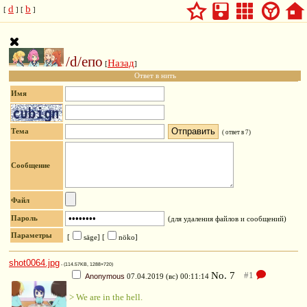
d
b
[
] [
]
/d/епо
Назад
[
]
Ответ в нить
Имя
Тема
(
ответ в 7
)
Сообщение
Файл
Пароль
(для удаления файлов и сообщений)
Параметры
[
säge]
[
nöko]
shot0064.jpg
- (114.57KB, 1288×720)
No.
7
Anonymous
07.04.2019 (вс) 00:11:14
> We are in the hell.