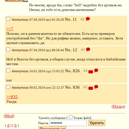
По-моему, вроде бы, слово "hell" надобно без артикля же.
Оичан, на тебе есть девочки-англичанки?
No.
11
Anonymous
07.04.2019 (вс) 01:20:28
>>7
Похоже, он в данном контексте не обязателен. Есть куча примеров
употреблений без "the". Но для рифмы можно, наверное, оставить. Хотя
звучит
странновато, да.
No.
12
Anonymous
07.04.2019 (вс) 08:56:44
Hell и Heaven без артикля, в общем случае, когда относятся к библейским
местам.
No.
826
Anonymous
24.01.2024 (ср) 15:01:52
test
No.
836
Anonymous
09.02.2024 (пт) 22:12:37
>>835
Уходи.
Назад
[
]
Mod
[
]
Удалить сообщение [
Только файл
]
Пароль
d
b
[
] [
]